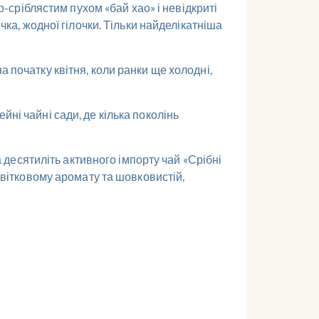
о-сріблястим пухом «бай хао» і невідкриті
чка, жодної гілочки. Тільки найделікатніша
 початку квітня, коли ранки ще холодні,
ні чайні сади, де кілька поколінь
а десятиліть активного імпорту чай «Срібні
 квітковому аромату та шовковистій,