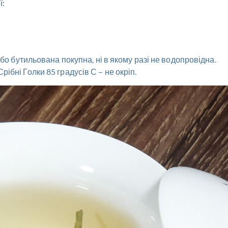
ї:
бо бутильована покупна, ні в якому разі не водопровідна.
бні Голки 85 градусів С – не окріп.