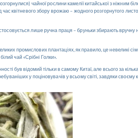
розгорнулися) чайної рослини камелії китайської з ніжним біл
під час квітневого збору врожаю – жодного розгорнутого листо
астосовується лише ручна праця – бруньки збирають вручну на
ликих промислових плантаціях, як правило, це невеликі сімей
ілий чай «Срібні Голки».
ності був відомий тільки в самому Китаї, але всього за кільк
ребуваніших у поціновувачів у всьому світі, завдяки своєму