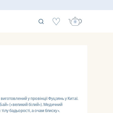
♡
0
виготовлений у провінції Фуцзянь у Китаї.
 Бай» («великий білий»). Медичний
ілу бадьорості, а очам блиску».