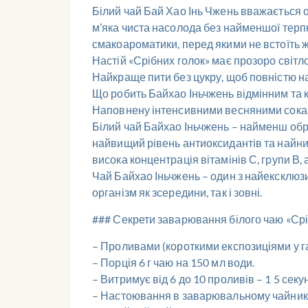
Білий чай Бай Хао Інь Чжень вважається о
м’яка чиста насолода без найменшої терпко
смакоароматики, перед якими не встоїть 
Настій «Срібних голок» має прозоро світло
Найкраще пити без цукру, щоб повністю н
Що робить Байхао Іньчжень відмінним та к
Наповнену інтенсивними весняними соками
Білий чай Байхао Іньчжень – найменш обро
найвищий рівень антиоксидантів та найниж
висока концентрація вітамінів С, групи В,
Чай Байхао Іньчжень – один з найексклюзив
організм як зсередини, так і зовні.
### Секрети заварювання білого чаю «Срі
– Проливами (короткими експозиціями у га
– Порція 6 г чаю на 150 мл води.
– Витримує від 6 до 10 проливів – 1 5 секу
– Настоювання в заварювальному чайнику