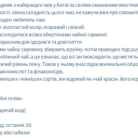
дним з найкращих чаїв у Китаї за своїми смаковими якостями
сті, ніжна складність цього чаю, не кажучи вже про соковиті
жоден любитель чаю.
-золотистий колір, яскравий і свіжий.
асолодитися всіма обертонами чайної гармонії.
орисним для здоров’я та довголіття
 чайну сировину збирають вручну, потім природно підсушую
блений чай, а це означає, що всі антиоксиданти, що містятьс
чий рівень теїну. Також у ньому внаслідок мінімальної обро
 амінокислот та флавоноїдів.
ніших і ніжніших сортів, він відомий як «чай краси», його 
бні голки»
рячій воді)
нд, остання 30.
 або гайвані