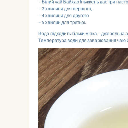
– Білий чай Байхао Іньчжень дає три насто
– 3 хвилини для першого,
– 4 хвилини для другого
– 5 хвилин для третьої.
Вода підходить тільки м’яка – джерельна а
Температура води для заварювання чаю Срі