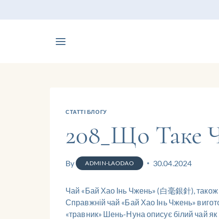
СТАТТІ БЛОГУ
208_Що Таке Ч
By
30.04.2024
ADMIN-LAODAO
Чай «Бай Хао Інь Чжень» (白毫銀針), також ві
Справжній чай «Бай Хао Інь Чжень» вигото
«травник» Шень-Нуна описує білий чай як 