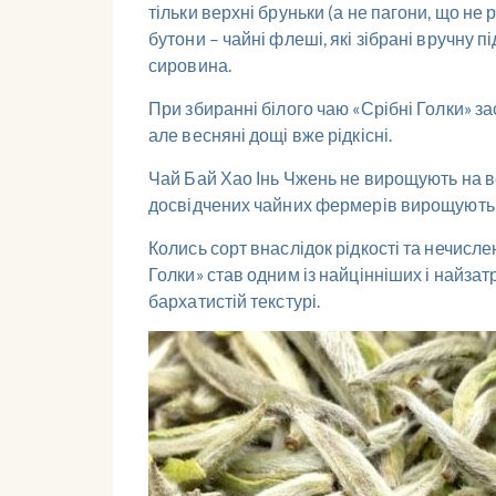
тільки верхні бруньки (а не пагони, що не 
бутони – чайні флеші, які зібрані вручну 
сировина.
При збиранні білого чаю «Срібні Голки» з
але весняні дощі вже рідкісні.
Чай Бай Хао Інь Чжень не вирощують на ве
досвідчених чайних фермерів вирощують б
Колись сорт внаслідок рідкості та нечислен
Голки» став одним із найцінніших і найзат
бархатистій текстурі.