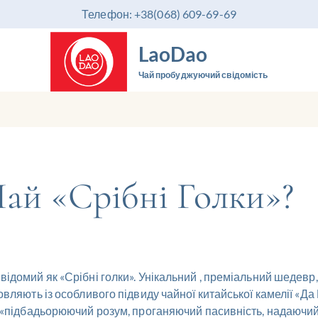
Телефон: +38(068) 609-69-69
LaoDao
Чай пробуджуючий свідомість
ай «Срібні Голки»?
домий як «Срібні голки». Унікальний , преміальний шедевр, 
вляють із особливого підвиду чайної китайської камелії «Да
«підбадьорюючий розум, проганяючий пасивність, надаючий т