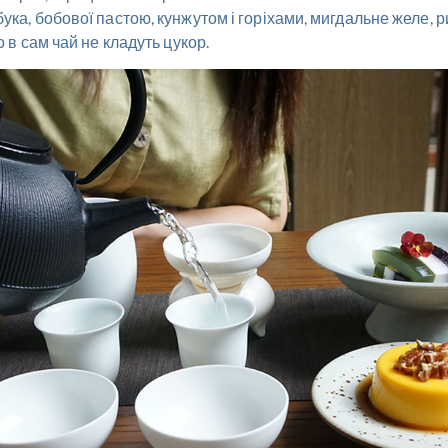
ка, бобової пастою, кунжутом і горіхами, мигдальне желе, ри
 в сам чай не кладуть цукор.