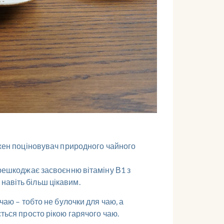
ожен поціновувач природного чайного
ерешкоджає засвоєнню вітаміну В1 з
навіть більш цікавим.
чаю – тобто не булочки для чаю, а
ться просто рікою гарячого чаю.