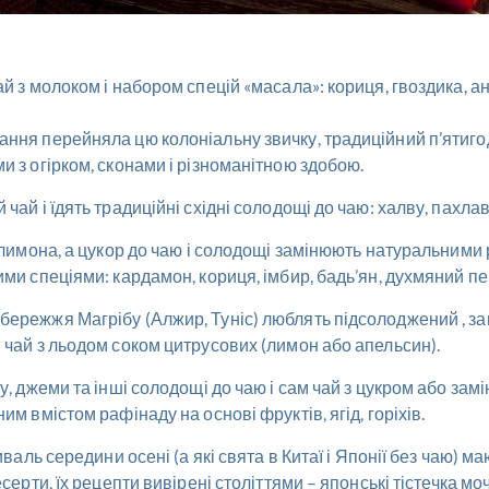
й з молоком і набором спецій «масала»: кориця, гвоздика, ан
ання перейняла цю колоніальну звичку, традиційний п’ятиг
и з огірком, сконами і різноманітною здобою.
ай і їдять традиційні східні солодощі до чаю: халву, пахлаву
м лимона, а цукор до чаю і солодощі замінюють натуральними 
ими спеціями: кардамон, кориця, імбир, бадь’ян, духмяний пе
ережжя Магрібу (Алжир, Туніс) люблять підсолоджений , зав
 чай з льодом соком цитрусових (лимон або апельсин).
у, джеми та інші солодощі до чаю і сам чай з цукром або за
им вмістом рафінаду на основі фруктів, ягід, горіхів.
валь середини осені (а які свята в Китаї і Японії без чаю) ма
серти, їх рецепти вивірені століттями – японські тістечка моч