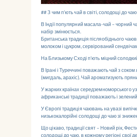
## З чим п’ють чай в світі, солодощі до чаю
В Індії популярний масала-чай – чорний ча
набір змінюється.
Британська традиція післяобіднього чаюв
молоком і цукром, сервірований сендвічам
На Близькому Сході п’ють міцний солодкий ч
В Ірані і Туреччині поважають чай з соко
(мигдаль, арахіс). Чай ароматизують прян
У жарких країнах середземноморського узб
африканські традиції поважають і зелений
У Європі традиція чаювань на увазі випічк
низькокалорійні солодощі до чаю зі знижен
Що цікаво, традиції свят – Новий рік, Фести
солодощі до чаю, в кожному регіоні свої де