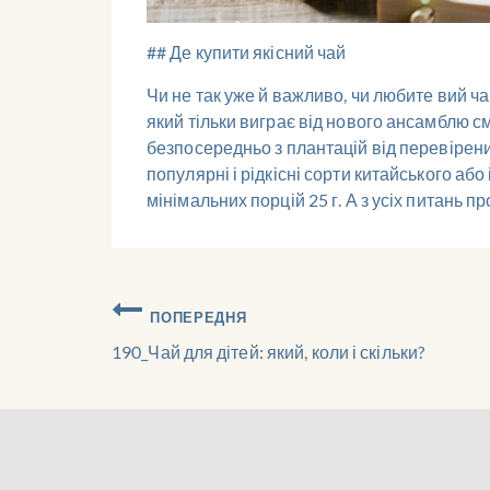
## Де купити якісний чай
Чи не так уже й важливо, чи любите вий ча
який тільки виграє від нового ансамблю см
безпосередньо з плантацій від перевірени
популярні і рідкісні сорти китайського аб
мінімальних порцій 25 г. А з усіх питань п
ПОПЕРЕДНЯ
190_Чай для дітей: який, коли і скільки?