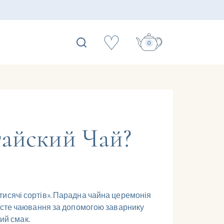
♡
0
айский Чай?
исячі сортів». Парадна чайна церемонія
росте чаювання за допомогою заварнику
ий смак.