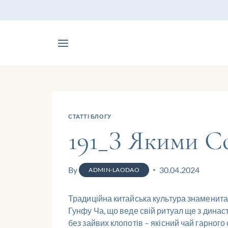
СТАТТІ БЛОГУ
191_З Якими 
By
30.04.2024
ADMIN-LAODAO
Традиційна китайська культура знаменита
Гунфу Ча, що веде свій ритуал ще з дина
без зайвих клопотів – якісний чай гарного