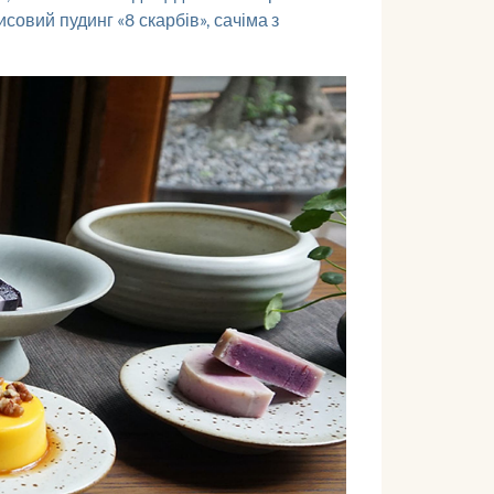
совий пудинг «8 скарбів», сачіма з