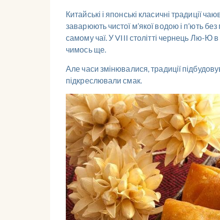
Китайські і японські класичні традиції ч
заварюють чистої м’якої водою і п’ють бе
самому чаї. У VIII столітті чернець Лю-Ю 
чимось ще.
Але часи змінювалися, традиції підбудов
підкреслювали смак.