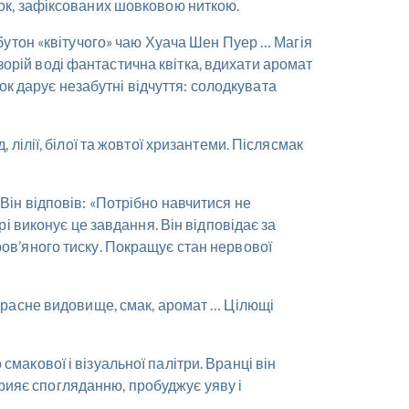
ток, зафіксованих шовковою ниткою.
 бутон «квітучого» чаю Хуача Шен Пуер … Магія
орій воді фантастична квітка, вдихати аромат
к дарує незабутні відчуття: солодкувата
 лілії, білої та жовтої хризантеми. Післясмак
Він відповів: «Потрібно навчитися не
рі виконує це завдання. Він відповідає за
ров’яного тиску. Покращує стан нервової
екрасне видовище, смак, аромат … Цілющі
макової і візуальної палітри. Вранці він
сприяє спогляданню, пробуджує уяву і