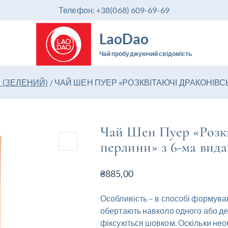
Телефон: +38(068) 609-69-69
LaoDao
Чай пробуджуючий свідомість
 (ЗЕЛЕНИЙ)
/
ЧАЙ ШЕН ПУЕР «РОЗКВІТАЮЧІ ДРАКОНІВСЬ
Чай Шен Пуер «Розкв
перлини» з 6-ма вида
₴
885,00
Особливість – в способі формуванн
обертають навколо одного або де
фіксуються шовком. Оскільки нео