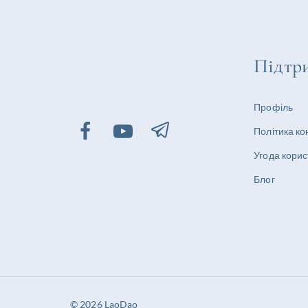
Підтр
Профіль
Політика ко
Угода кори
Блог
© 2026 LaoDao