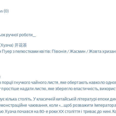
s (0)
ок ручної роботи__
ай (Хуача) 开花茶
уер з пелюстками квітів: Півонія / Жасмин / Жовта хризанте
過
 порції гнучкого чайного листя, яке обертають навколо одно
 простіше надати листю, яке зберегло еластичність, викор
є кілька століть. У класичній китайській літературі епохи дин
монстраційне чаювання, коли «…щоб розважити Імператора, ч
Хуача почався на 80-е роки XX століття і триває до нині. К