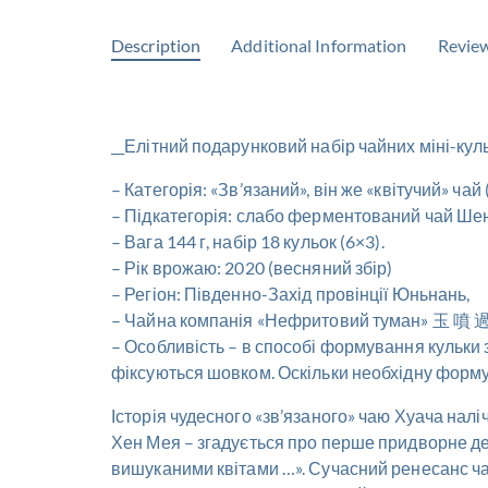
Description
Additional Information
Review
__Елітний подарунковий набір чайних міні-куль
– Категорія: «Зв’язаний», він же «квітучий» ч
– Підкатегорія: слабо ферментований чай Шен П
– Вага 144 г, набір 18 кульок (6×3).
– Рік врожаю: 2020 (весняний збір)
– Регіон: Південно-Захід провінції Юньнань,
– Чайна компанія «Нефритовий туман» 玉 噴 
– Особливість – в способі формування кульки з
фіксуються шовком. Оскільки необхідну форму
Історія чудесного «зв’язаного» чаю Хуача налічу
Хен Мея – згадується про перше придворне де
вишуканими квітами …». Сучасний ренесанс чаю 