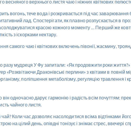
го весняного верхнього листя чаю і ніжних квіткових пелюс
рить вогонь, тече вода і розкривається під час заварювання
ативний лад. Спостерігати, як плавно розпускається в проз
насолоджуватися красою кожного моменту … Перший же ковто
кість з іскорками нектару.
я самого чаю і квіткових включень півонії, жасмину, троянд,
го разу мудреця У Фу запитали: «Як продовжити роки життя?» 
ер «Розквітаючи Драконівські перлини» з квітами в повній мі
рганізму, поліпшення метаболізму, регуляцію травлення і к
о він одночасно дарує гармонію і радість всім почуттям: пр
исть чайного листя.
ай? Коли час дозволяє насолодитися всіма відтінками його с
трою на цілий день, опівдні тонізує і знімає стрес, ввечері 