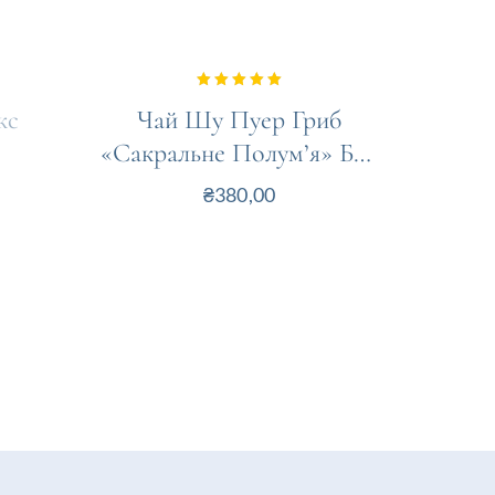
5.00
кс
Чай Шу Пуер Гриб
Чай 
out of 5
«Сакральне Полум’я» Бао
Ян Гунтін
₴
380,00