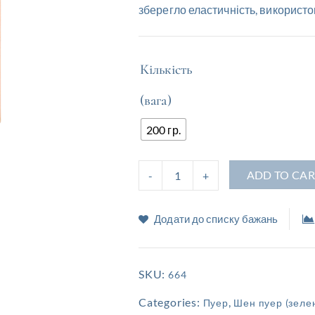
зберегло еластичність, викорис
Кількість
(вага)
200 гр.
ADD TO CAR
Додати до списку бажань
SKU:
664
Categories:
,
Пуер
Шен пуер (зеле