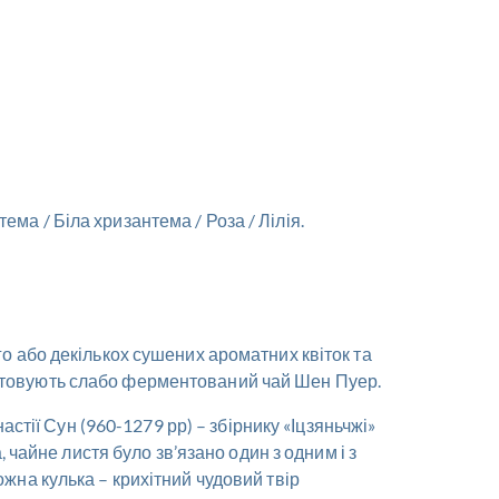
ма / Біла хризантема / Роза / Лілія.
го або декількох сушених ароматних квіток та
истовують слабо ферментований чай Шен Пуер.
астії Сун (960-1279 рр) – збірнику «Іцзяньчжі»
айне листя було зв’язано один з одним і з
ожна кулька – крихітний чудовий твір