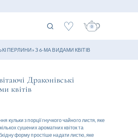
♡
0
КІ ПЕРЛИНИ» З 6-МА ВИДАМИ КВІТІВ
ітаючі Драконівські
ми квітів
я кульки з порції гнучкого чайного листя, яке
кількох сушених ароматних квіток та
бхідну форму простіше надати листю, яке