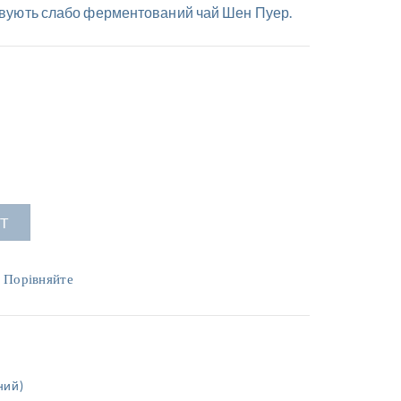
товують слабо ферментований чай Шен Пуер.
T
Порівняйте
ний)