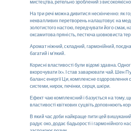
мистецтва, ретельно зроблений з високоякісно
На три речі можна дивитися нескінченно: як го
неквапливих перетворень налаштовує на медит
золотистого настою, передчувати його смак, 
оксамитова пряність, пестюча шовковиста терп
Аромат ніжний, складний, гармонійний, поєднанн
багатий і м’який.
Корисні властивості були відомі здавна. Одно
вкорочувати їх». І став заварювати чай. Шен Пу
баланс енергії Ци, комплексне оздоровлення о
системи, нирок, печінки, серця, шкіри.
Ефект чаю комплексний і базується на тому, щ
властивості квіткових суцвіть доповнюють кор
В який час доби найкраще пити цей вишуканий ч
радує око, додає бадьорості і гармонійного нас
заспокоює розум.