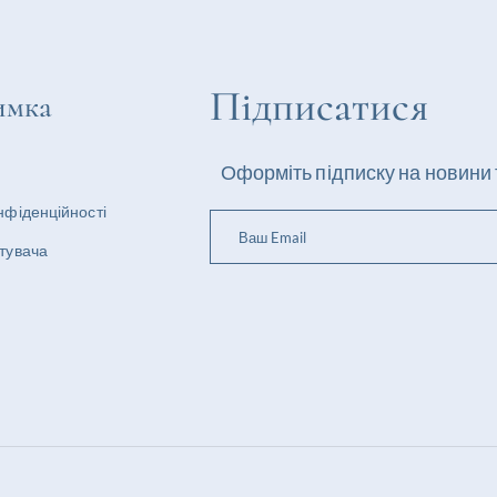
Підписатися
имка
Оформіть підписку на новини 
нфіденційності
стувача