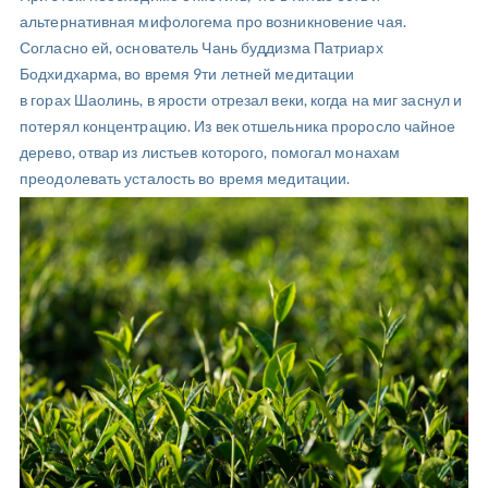
альтернативная мифологема про возникновение чая.
Согласно ей, основатель Чань буддизма Патриарх
Бодхидхарма, во время 9ти летней медитации
в горах Шаолинь, в ярости отрезал веки, когда на миг заснул и
потерял концентрацию. Из век отшельника проросло чайное
дерево, отвар из листьев которого, помогал монахам
преодолевать усталость во время медитации.