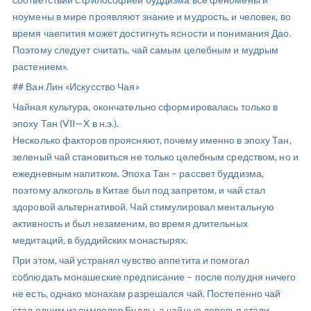
ноумены в мире проявляют знание и мудрость, и человек, во
время чаепития может достигнуть ясности и понимания Дао.
Поэтому следует считать, чай самым целебным и мудрым
растением».
## Ван Лин «Искусство Чая»
Чайная культура, окончательно сформировалась только в
эпоху Тан (VII—X в н.э.).
Несколько факторов проясняют, почему именно в эпоху Тан,
зеленый чай становиться не только целебным средством, но и
ежедневным напитком. Эпоха Тан – рассвет буддизма,
поэтому алкоголь в Китае был под запретом, и чай стал
здоровой альтернативой. Чай стимулировал ментальную
активность и был незаменим, во время длительных
медитаций, в буддийских монастырях.
При этом, чай устранял чувство аппетита и помогал
соблюдать монашеские предписание – после полудня ничего
не есть, однако монахам разрешался чай. Постепенно чай
стал одним из символов Будды, а чайные деревья стали