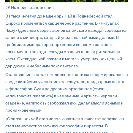
## История становления
В I тысячелетии до нашей эры чай в Поднебесной стал
широко применяться как целебное растение. В «Ритуалах
Чжоу» (древнем своде законов китайского народа) содержатся
записи о министре, который управлял чайными делами. В
гробницах императоров, археологи во время раскопок,
повсеместно находят сосуды с запечатанным ритуальным
чаем. Очевидно, чай ложили в могилы умерших, как ценный
дар духам и небесным покровителям.
Становление чая как ежедневного напитка сформировалось в
среде китайских ученых-интеллектуалов, придворных поэтов
и философов. Судя по древним артефактам(стихи,
каллиграфия, живопись) в чае ученые и артисты черпали
озарение, напиток высвобождал дух, делал мысли ясными и
проникновенными.
«С эпохи, как чай стал использоваться в качестве напитка, он
стал манифестировать дух философии и красоты. В
соответствии с философией буддизма все феномены и