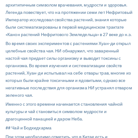
архитипичным символом врачевания, мудрости и здоровья.
Легенда повествует, что на протяжении семи лет Нефритовый
Император исследовал свойства растений, знания которые
были систематизированы в первой медицинском трактате
«Канон растений Нефритового Земледельца» в 27 веке до н.э.
Во время своих экспериментов с растениями Хуан-ди открыл
целебные свойства чая. НИ обнаружил, что заваренный
настой чая придает силы организму и выводит токсины с
организма. Во время изучения и систематизации свойств
растений, Хуан-ди испытывал на себе отвары трав, многие из
которых были крайне токсичными и ядовитыми, однако все
негативные последствия для организма НИ устранял отваром
зеленого чая.
Именно с этого времени начинается становления чайной
культуры и чай становиться символом мудрости и
драгоценной панацеей и даром Неба.
## Чай и Бодхидхарма
При этом необходимо отметить, что в Китае есть и