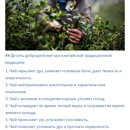
## Десять добродетелей чая в китайской традиционной
медицине
1. Чай окрыляет дух, снимает головные боли, дает легкость и
энергичность.
2. Чай нейтрализовать алкогольное и наркотическое
опьянение.
3. Чай с молоком и специями хорошо утоляет голод.
4. Чай охлаждает во время летней жары, и согревает во время
зимнего холода.
5. Чай проясняет ум, устраняет сонливость.
6. Чай помогает успокоить дух и прогнать нервозность