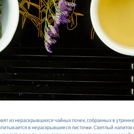
товят из нераскрывшихся чайных почек, собранных в утреннее
 впитывается в нераскрывшиеся листочки. Светлый напито