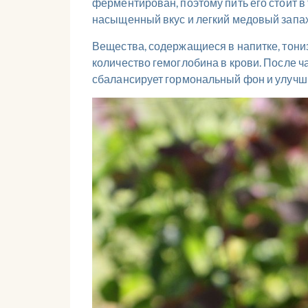
ферментирован, поэтому пить его стоит в 
насыщенный вкус и легкий медовый запа
Вещества, содержащиеся в напитке, тони
количество гемоглобина в крови. После ч
сбалансирует гормональный фон и улучш