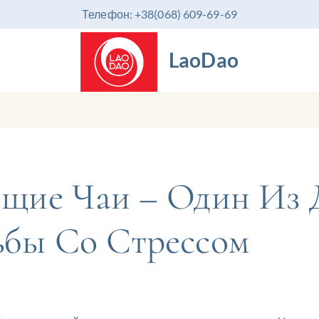
Телефон: +38(068) 609-69-69
LaoDao
ющие Чаи – Один Из
ьбы Со Стрессом