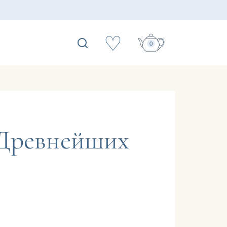
♡
0
 Древнейших