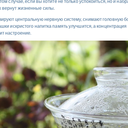
том случае, если вы хотите не только успокоиться, но и на
х вернут жизненные силы.
зируют центральную нервную систему, снимают головную б
ашки искристого напитка память улучшится, а концентрация
ит настроение.