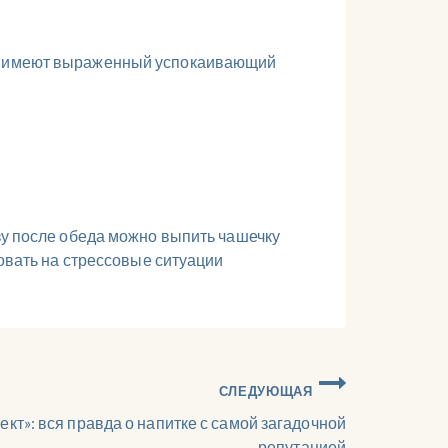
ы и имеют выраженный успокаивающий
азу после обеда можно выпить чашечку
ровать на стрессовые ситуации
СЛЕДУЮЩАЯ
ект»: вся правда о напитке с самой загадочной
репутацией