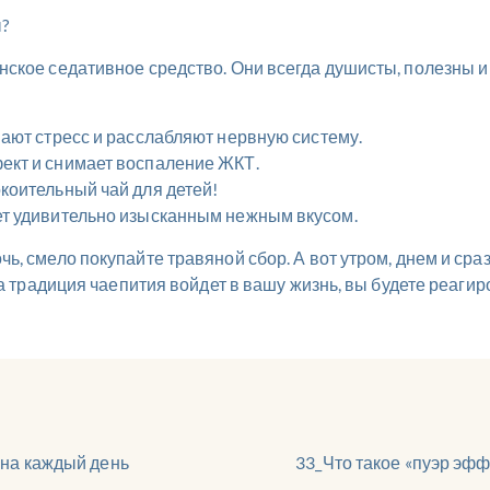
?
янское седативное средство. Они всегда душисты, полезн
мают стресс и расслабляют нервную систему.
ект и снимает воспаление ЖКТ.
коительный чай для детей!
ет удивительно изысканным нежным вкусом.
ь, смело покупайте травяной сбор. А вот утром, днем и ср
да традиция чаепития войдет в вашу жизнь, вы будете реаги
 на каждый день
33_Что такое «пуэр эфф