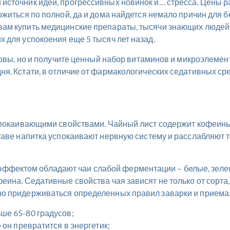
сточник идей, прогрессивных новинок и… стресса. Цены рас
ожиться по полной, да и дома найдется немало причин для 
вам купить медицинские препараты, тысячи знающих людей
 для успокоения еще 5 тысяч лет назад.
нервы, но и получите ценный набор витаминов и микроэлеме
ня. Кстати, в отличие от фармакологических седативных с
успокаивающими свойствами. Чайный лист содержит кофеины,
таве напитка успокаивают нервную систему и расслабляют 
фектом обладают чаи слабой ферментации – белые, зелен
еина. Седативные свойства чая зависят не только от сорта,
но придерживаться определенных правил заварки и приема
ше 65-80 градусов;
 он превратится в энергетик;