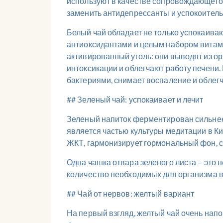
используют в качестве сопровождающего 
заменить антидепрессанты и успокоитель
Белый чай обладает не только успокаива
антиоксидантами и целым набором витами
активированный уголь: они выводят из о
интоксикации и облегчают работу печени
бактериями, снимает воспаление и облегч
## Зеленый чай: успокаивает и лечит
Зеленый напиток ферментирован сильнее,
является частью культуры медитации в К
ЖКТ, гармонизирует гормональный фон, с
Одна чашка отвара зеленого листа – это
количество необходимых для организма ве
## Чай от нервов: желтый вариант
На первый взгляд, желтый чай очень напом