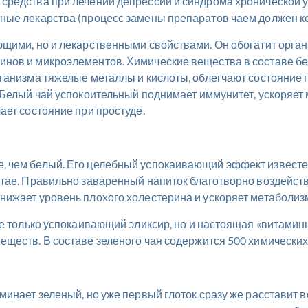
средства при лечении депрессии и синдрома хронической у
ные лекарства (процесс замены препаратов чаем должен к
ющими, но и лекарственными свойствами. Он обогатит орг
нов и микроэлементов. Химические вещества в составе бел
рганизма тяжелые металлы и кислоты, облегчают состояние 
. Белый чай успокоительный поднимает иммунитет, ускоряет
ает состояние при простуде.
 чем белый. Его целебный успокаивающий эффект известен 
итае. Правильно заваренный напиток благотворно воздейств
нижает уровень плохого холестерина и ускоряет метаболиз
 не только успокаивающий эликсир, но и настоящая «витами
ществ. В составе зеленого чая содержится 500 химических
инает зеленый, но уже первый глоток сразу же расставит вс