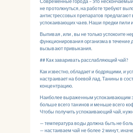
Современные города – это нескончаемый и
не протолкнуться, на работе требуют выл
антистрессовых препаратов предлагают 
успокаивающих чаев. Наши предки пили их
Выпивая , или , вы не только успокоите 
функционирования организма в течение д
вызывают привыкания.
## Как заваривать расслабляющий чай?
Как известно, обладает и бодрящими, и 
настраивает на боевой лад. Танины в сос
концентрацию.
Наиболее выраженным успокаивающим эф
больше всего танинов и меньше всего коф
Чтобы получить успокаивающий чай, нуж
— температура воды должна быть не боль
— настаиваем чай не более 2 минут, иначе