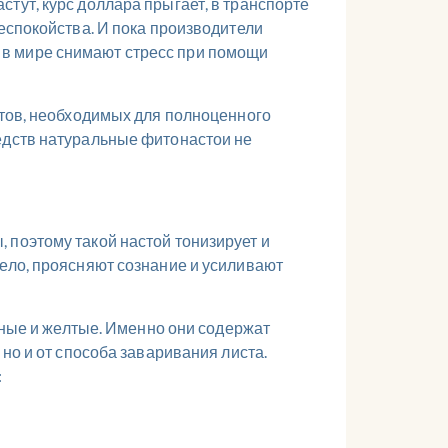
тут, курс доллара прыгает, в транспорте
беспокойства. И пока производители
 в мире снимают стресс при помощи
нтов, необходимых для полноценного
редств натуральные фитонастои не
 поэтому такой настой тонизирует и
тело, проясняют сознание и усиливают
ые и желтые. Именно они содержат
 но и от способа заваривания листа.
: