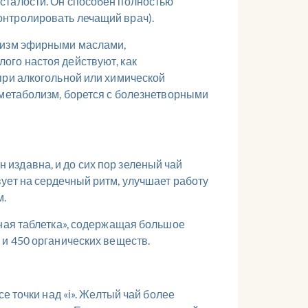
сталости. Он способен полностью
онтролировать лечащий врач).
анизм эфирными маслами,
ого настоя действуют, как
при алкогольной или химической
 метаболизм, борется с болезнетворными
издавна, и до сих пор зеленый чай
ует на сердечный ритм, улучшает работу
м.
нная таблетка», содержащая большое
 и 450 органических веществ.
е точки над «і». Желтый чай более