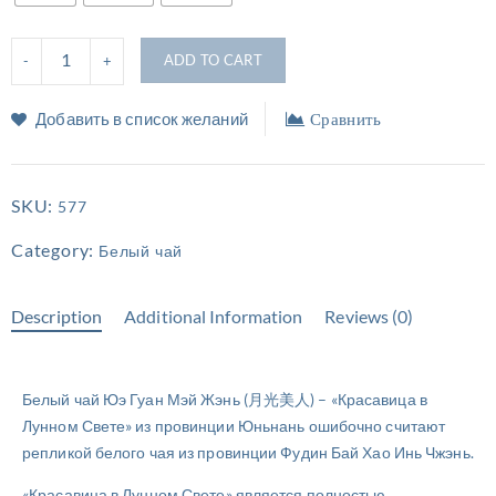
ADD TO CART
Добавить в список желаний
Сравнить
SKU:
577
Category:
Белый чай
Description
Additional Information
Reviews (0)
Белый чай Юэ Гуан Мэй Жэнь (月光美人) – «Красавица в
Лунном Свете» из провинции Юньнань ошибочно считают
репликой белого чая из провинции Фудин Бай Хао Инь Чжэнь.
«Красавица в Лунном Свете» является полностью