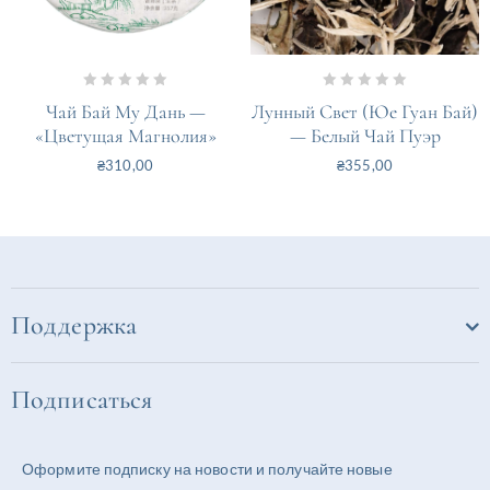
0
0
Чай Бай Му Дань —
Лунный Свет (Юе Гуан Бай)
out
out
«Цветущая Магнолия»
— Белый Чай Пуэр
of
of
₴
310,00
₴
355,00
5
5
Поддержка
Подписаться
Оформите подписку на новости и получайте новые