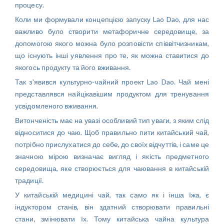
процесу.
Коли ми формували концепцією запуску Lao Dao, для нас
важливо було створити метафоричне середовище, за
допомогою якого можна було розповісти співвітчизникам,
що існують інші уявлення про те, як можна ставитися до
якогось продукту та його вживання.
Так з’явився культурно-чайний проект Lao Dao. Чай мені
представлявся найцікавішим продуктом для тренування
усвідомленого вживання.
Витонченість має на увазі особливий тип уваги, з яким слід
відноситися до чаю. Щоб правильно пити китайський чай,
потрібно прислухатися до себе, до своїх відчуттів, і саме це
значною мірою визначає вигляд і якість предметного
середовища, яке створюється для чаювання в китайській
традиції.
У китайській медицині чай, так само як і інша їжа, є
індуктором станів, він здатний створювати правильні
стани, змінювати їх. Тому китайська чайна культура