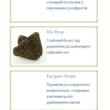
солодкий післясмак з
присмаком сухофруктів
Шу Пуер
Глибокий букет: від
деревяних до шоколадно-
горіхових нот
Екстракт Пуера
Проявляється практично
моментально, з першими
ковтками цього
дивовижного напою