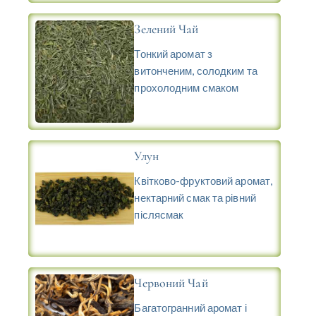
Зелений Чай
Тонкий аромат з
витонченим, солодким та
прохолодним смаком
Улун
Квітково-фруктовий аромат,
нектарний смак та рівний
післясмак
Червоний Чай
Багатогранний аромат і