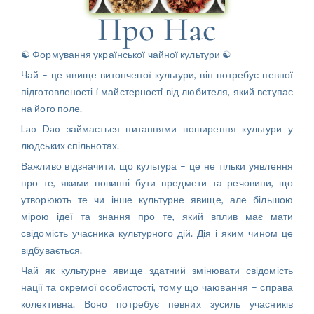
Про Нас
☯ Формування української чайної культури ☯
Чай – це явище витонченої культури, він потребує певної
підготовленості i майстерностi від любителя, який вступає
на його поле.
Lao Dao займається питаннями поширення культури у
людських спільнотах.
Важливо відзначити, що культура – це не тільки уявлення
про те, якими повинні бути предмети та речовини, що
утворюють те чи інше культурне явище, але більшою
мірою ідеї та знання про те, який вплив має мати
свідомість учасника культурного дій. Дія і яким чином це
відбувається.
Чай як культурне явище здатний змінювати свідомість
нації та окремої особистості, тому що чаювання – справа
колективна. Воно потребує певних зусиль учасників