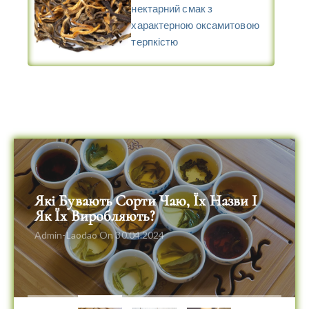
нектарний смак з
характерною оксамитовою
терпкістю
Які Бувають Сорти Чаю, Їх Назви І
Як Їх Виробляють?
Admin-Laodao
On 30.04.2024