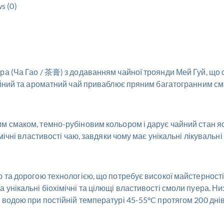
s (0)
ра (Ча Гао / 茶膏) з додаванням чайної троянди Мей Гуй, що 
ргійний та ароматний чай приваблює пряним багатогранним с
м смаком, темно-рубіновим кольором і дарує чайний стан яс
мічні властивості чаю, завдяки чому має унікальні лікувальні 
 та дорогою технологією, що потребує високої майстерності 
 унікальні біохімічні та цілющі властивості смоли пуера. Ни
 водою при постійній температурі 45-55°C протягом 200 днів