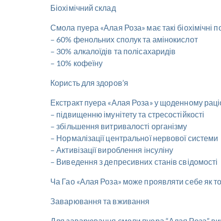
Біохімічний склад
Смола пуера «Алая Роза» має такі біохімічні п
– 60% фенольних сполук та амінокислот
– 30% алкалоїдів та полісахаридів
– 10% кофеїну
Користь для здоров’я
Екстракт пуера «Алая Роза» у щоденному раці
– підвищенню імунітету та стресостійкості
– збільшення витривалості організму
– Нормалізації центральної нервової системи
– Активізації вироблення інсуліну
– Виведення з депресивних станів свідомості
Ча Гао «Алая Роза» може проявляти себе як т
Заварювання та вживання
Для заварювання смоли пуера “Алая Роза” вик