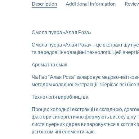
Description
Additional Information
Review
Смола пуера «Алая Роза»
Смола пуера «Алая Роза» – це екстракт шу пуе
та передові інноваційні технології. Цей ене
Аромат та смак
Ча Гао “Алая Роза” зачаровує медово-квіткови
методом холодної екстракції, зберігає всі біохі
Технологія виробництва
Процес холодної екстракції є складною, довгою
фактори синергетично формують високу ціну та
листя пуерних дерев випаровується в котлах з
всі біохімічні елементи чаю.