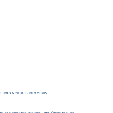
вашого ментального стану.
повного розчинення гранули. Оптимальна