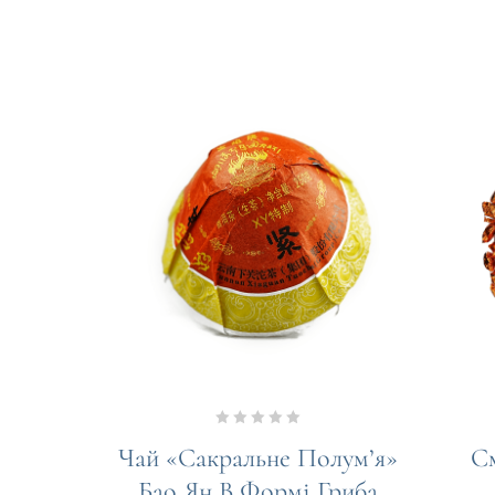
0
Чай «Сакральне Полум’я»
С
out
Бао Ян В Формі Гриба
of