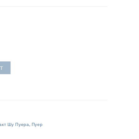
T
,
акт Шу Пуера
Пуер