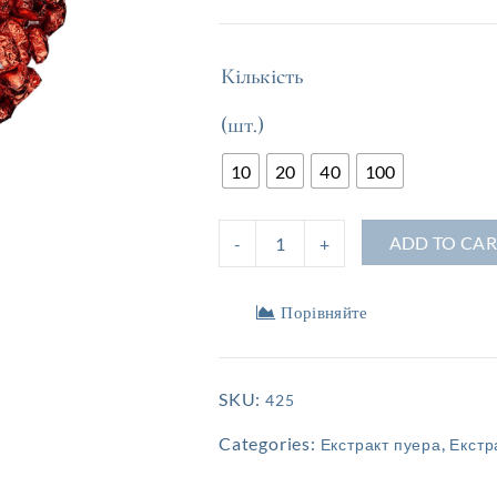
Кількість
(шт.)
10
20
40
100
ADD TO CAR
Порівняйте
SKU:
425
Categories:
,
Екстракт пуера
Екстр