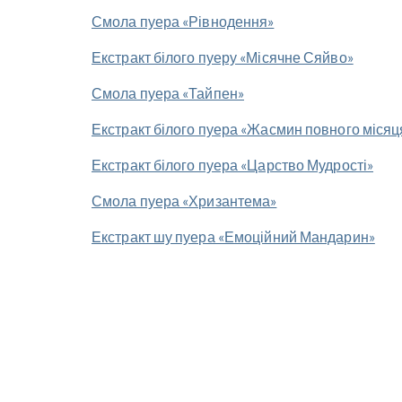
Смола пуера «Рівнодення»
Екстракт білого пуеру «Місячне Сяйво»
Смола пуера «Тайпен»
Екстракт білого пуера «Жасмин повного місяц
Екстракт білого пуера «Царство Мудрості»
Смола пуера «Хризантема»
Екстракт шу пуера «Емоційний Мандарин»