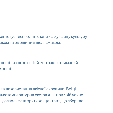
синтезує тисячолітню китайську чайну культуру
маком та емоційним післясмаком.
ності та спокою. Цей екстракт, отриманий
якості.
та використання якісної сировини. Всі ці
зькотемпературна екстракція, при якій чайне
, дозволяє створити концентрат, що зберігає