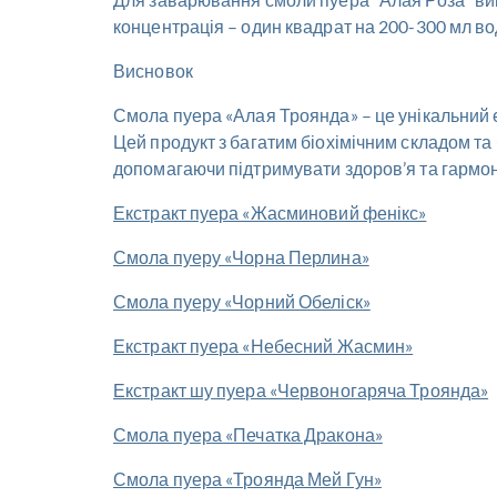
концентрація – один квадрат на 200-300 мл во
Висновок
Смола пуера «Алая Троянда» – це унікальний ек
Цей продукт з багатим біохімічним складом т
допомагаючи підтримувати здоров’я та гармоні
Екстракт пуера «Жасминовий фенікс»
Смола пуеру «Чорна Перлина»
Смола пуеру «Чорний Обеліск»
Екстракт пуера «Небесний Жасмин»
Екстракт шу пуера «Червоногаряча Троянда»
Смола пуера «Печатка Дракона»
Смола пуера «Троянда Мей Гун»