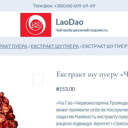
Телефон: +38(068) 609-69-69
LaoDao
Чай пробуджуючий свідомість
РАКТ ПУЕРА
/
ЕКСТРАКТ ШУ ПУЕРА
/
ЕКСТРАКТ ШУ ПУЕ
Екстракт шу пуеру «
₴
153,00
«Ча Гао «Червоногаряча Троянда»
може проявити себе як тонізуючи
седатив.Наявність екстракту пу
раціоні підвищує імунітет і стресо