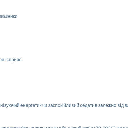
оказники:
оні сприяє:
онізуючий енергетик чи заспокійливий седатив залежно від 
ористовуйте холодну воду або м’який окріп (70-90 ° C) до 