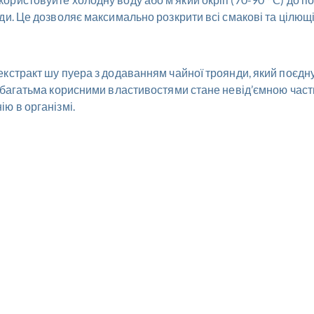
ди. Це дозволяє максимально розкрити всі смакові та цілющі
стракт шу пуера з додаванням чайної троянди, який поєднує в
а багатьма корисними властивостями стане невід’ємною час
ю в організмі.