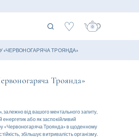
♡
0
РУ «ЧЕРВОНОГАРЯЧА ТРОЯНДА»
Червоногаряча Троянда»
, залежно від вашого ментального запиту,
й енергетик або як заспокійливий
еру «Червоногаряча Троянда» в щоденному
стійкість, збільшує витривалість організму.