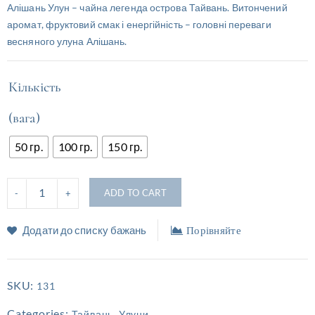
Алішань Улун – чайна легенда острова Тайвань. Витончений
аромат, фруктовий смак і енергійність – головні переваги
весняного улуна Алішань.
Кількість
(вага)
50 гр.
100 гр.
150 гр.
ADD TO CART
Додати до списку бажань
Порівняйте
SKU:
131
Categories:
,
Тайвань
Улуни