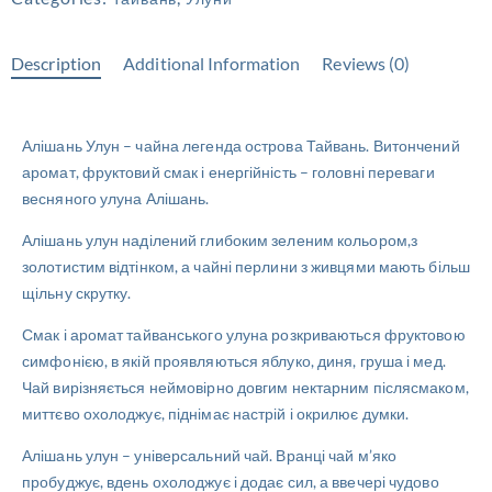
Description
Additional Information
Reviews (0)
Алішань Улун – чайна легенда острова Тайвань. Витончений
аромат, фруктовий смак і енергійність – головні переваги
весняного улуна Алішань.
Алішань улун наділений глибоким зеленим кольором,з
золотистим відтінком, а чайні перлини з живцями мають більш
щільну скрутку.
Смак і аромат тайванського улуна розкриваються фруктовою
симфонією, в якій проявляються яблуко, диня, груша і мед.
Чай вирізняється неймовірно довгим нектарним післясмаком,
миттєво охолоджує, піднімає настрій і окрилює думки.
Алішань улун – універсальний чай. Вранці чай м’яко
пробуджує, вдень охолоджує і додає сил, а ввечері чудово