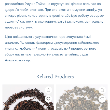
розслабляє. Улун з Тайваню структурно і цілісно впливає на
здоров’я любителя чаю. При систематичному вживанні улун
знижує рівень холестерину в крові, стабілізує роботу серцево-
судинної системи, м’яко коригує вагу і заспокоює центральну
нервову систему.
Ціна алішанського улуна значно перевищує китайські
аналоги. Головним фактором ціноутворення тайванського
улуна є: глобальний попит, трудомісткий процес ручного
збору листя чаю та екологічна чистота чайних садів
Алішанських гір.
Related Products