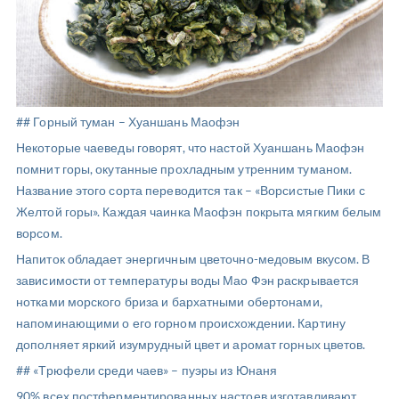
## Горный туман – Хуаншань Маофэн
Некоторые чаеведы говорят, что настой Хуаншань Маофэн
помнит горы, окутанные прохладным утренним туманом.
Название этого сорта переводится так – «Ворсистые Пики с
Желтой горы». Каждая чаинка Маофэн покрыта мягким белым
ворсом.
Напиток обладает энергичным цветочно-медовым вкусом. В
зависимости от температуры воды Мао Фэн раскрывается
нотками морского бриза и бархатными обертонами,
напоминающими о его горном происхождении. Картину
дополняет яркий изумрудный цвет и аромат горных цветов.
## «Трюфели среди чаев» – пуэры из Юнаня
90% всех постферментированных настоев изготавливают