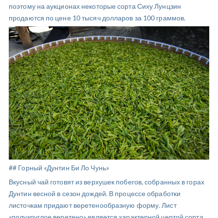
поэтому на аукционах некоторые сорта Сиху Лунцзин
продаются по цене 10 тысяч долларов за 100 граммов.
## Горный «Дунтин Би Ло Чунь»
Вкусный чай готовят из верхушек побегов, собранных в горах
Дунтин весной в сезон дождей. В процессе обработки
листочкам придают веретенообразную форму. Лист
«полукруглое веретено» является характерной чертой сорта