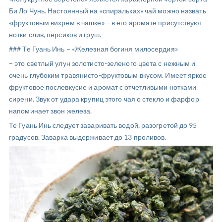
Би Ло Чунь. Настоянный на «спиральках» чай можно назвать
«фруктовым вихрем в чашке» – в его аромате присутствуют
нотки слив, персиков и груш.
### Те Гуань Инь – «Железная богиня милосердия»
– это светлый улун золотисто-зеленого цвета с нежным и
очень глубоким травянисто-фруктовым вкусом. Имеет яркое
фруктовое послевкусие и аромат с отчетливыми нотками
сирени. Звук от удара крупиц этого чая о стекло и фарфор
напоминает звон железа.
Те Гуань Инь следует заваривать водой, разогретой до 95
градусов. Заварка выдерживает до 13 проливов.