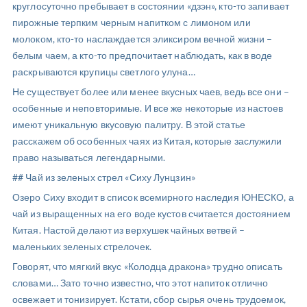
круглосуточно пребывает в состоянии «дзэн», кто-то запивает
пирожные терпким черным напитком с лимоном или
молоком, кто-то наслаждается эликсиром вечной жизни –
белым чаем, а кто-то предпочитает наблюдать, как в воде
раскрываются крупицы светлого улуна…
Не существует более или менее вкусных чаев, ведь все они –
особенные и неповторимые. И все же некоторые из настоев
имеют уникальную вкусовую палитру. В этой статье
расскажем об особенных чаях из Китая, которые заслужили
право называться легендарными.
## Чай из зеленых стрел «Сиху Лунцзин»
Озеро Сиху входит в список всемирного наследия ЮНЕСКО, а
чай из выращенных на его воде кустов считается достоянием
Китая. Настой делают из верхушек чайных ветвей –
маленьких зеленых стрелочек.
Говорят, что мягкий вкус «Колодца дракона» трудно описать
словами… Зато точно известно, что этот напиток отлично
освежает и тонизирует. Кстати, сбор сырья очень трудоемок,