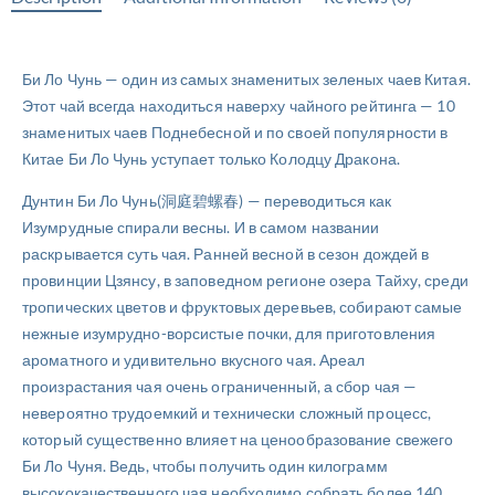
Би Ло Чунь — один из самых знаменитых зеленых чаев Китая.
Этот чай всегда находиться наверху чайного рейтинга — 10
знаменитых чаев Поднебесной и по своей популярности в
Китае Би Ло Чунь уступает только Колодцу Дракона.
Дунтин Би Ло Чунь(洞庭碧螺春) — переводиться как
Изумрудные спирали весны. И в самом названии
раскрывается суть чая. Ранней весной в сезон дождей в
провинции Цзянсу, в заповедном регионе озера Тайху, среди
тропических цветов и фруктовых деревьев, собирают самые
нежные изумрудно-ворсистые почки, для приготовления
ароматного и удивительно вкусного чая. Ареал
произрастания чая очень ограниченный, а сбор чая —
невероятно трудоемкий и технически сложный процесс,
который существенно влияет на ценообразование свежего
Би Ло Чуня. Ведь, чтобы получить один килограмм
высококачественного чая необходимо собрать более 140