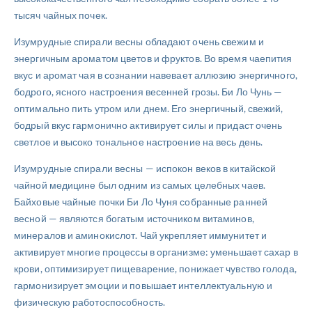
тысяч чайных почек.
Изумрудные спирали весны обладают очень свежим и
энергичным ароматом цветов и фруктов. Во время чаепития
вкус и аромат чая в сознании навевает аллюзию энергичного,
бодрого, ясного настроения весенней грозы. Би Ло Чунь —
оптимально пить утром или днем. Его энергичный, свежий,
бодрый вкус гармонично активирует силы и придаст очень
светлое и высоко тональное настроение на весь день.
Изумрудные спирали весны — испокон веков в китайской
чайной медицине был одним из самых целебных чаев.
Байховые чайные почки Би Ло Чуня собранные ранней
весной — являются богатым источником витаминов,
минералов и аминокислот. Чай укрепляет иммунитет и
активирует многие процессы в организме: уменьшает сахар в
крови, оптимизирует пищеварение, понижает чувство голода,
гармонизирует эмоции и повышает интеллектуальную и
физическую работоспособность.