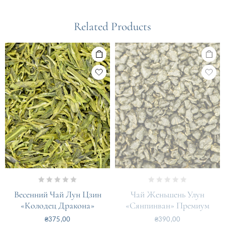
Related Products
0
0
Весенний Чай Лун Цзин
Чай Женьшень Улун
out
out
«Колодец Дракона»
«Сянпинван» Премиум
of
of
₴
375,00
₴
390,00