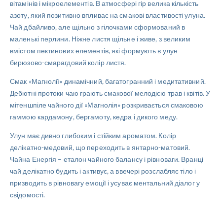
вітамінів і мікроелементів. В атмосфері гір велика кількість
азоту, який позитивно впливає на смакові властивості улуна.
Чай дбайливо, але щільно з гілочками сформований в
маленькі перлини. Ніжне листя щільне і живе, з великим
вмістом пектинових елементів, які формують в улун
бирюзово-смарагдовий колір листя.
Смак «Магнолії» динамічний, багатогранний і медитативний.
Дебютні протоки чаю грають смакової мелодією трав і квітів. У
мітеншпіле чайного дії «Магнолія» розкривається смаковою
гаммою кардамону, бергамоту, кедра і дикого меду.
Улун має дивно глибоким і стійким ароматом. Колір
делікатно-медовий, що переходить в янтарно-матовий.
Чайна Енергія – еталон чайного балансу і рівноваги. Вранці
чай делікатно будить і активує, а ввечері розслабляє тіло і
призводить в рівновагу емоції і усуває ментальний діалог у
свідомості.