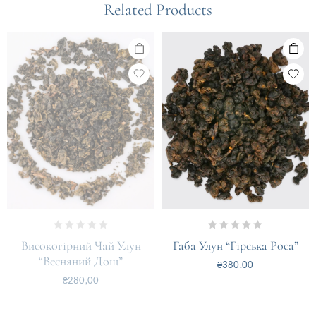
Related Products
0
0
Високогірний Чай Улун
Габа Улун “Гірська Роса”
out
out
“Весняний Дощ”
₴
380,00
of
of
₴
280,00
5
5