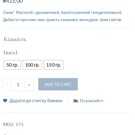
₴
415,00
Смак” Магнолії »динамічний, багатогранний і медитативний.
Дебютні протоки чаю грають смакової мелодією трав і квітів.
Кількість
(вага)
50 гр.
100 гр.
150 гр.
ADD TO CART
Додати до списку бажань
Порівняйте
SKU:
575