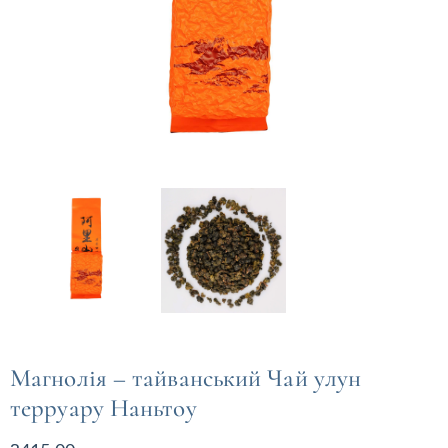
Магнолія – тайванський Чай улун
терруару Наньтоу