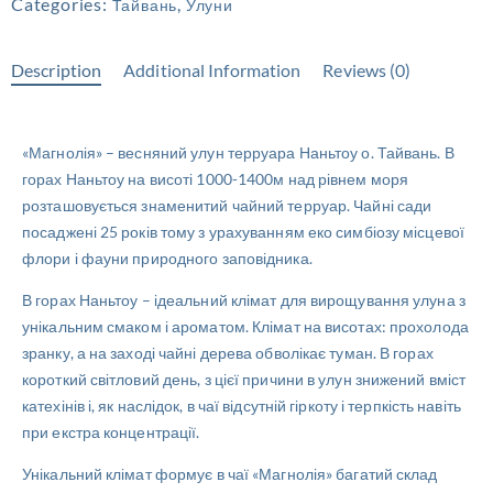
Categories:
,
Тайвань
Улуни
Description
Additional Information
Reviews (0)
«Магнолія» – весняний улун терруара Наньтоу о. Тайвань. В
горах Наньтоу на висоті 1000-1400м над рівнем моря
розташовується знаменитий чайний терруар. Чайні сади
посаджені 25 років тому з урахуванням еко симбіозу місцевої
флори і фауни природного заповідника.
В горах Наньтоу – ідеальний клімат для вирощування улуна з
унікальним смаком і ароматом. Клімат на висотах: прохолода
зранку, а на заході чайні дерева обволікає туман. В горах
короткий світловий день, з цієї причини в улун знижений вміст
катехінів і, як наслідок, в чаї відсутній гіркоту і терпкість навіть
при екстра концентрації.
Унікальний клімат формує в чаї «Магнолія» багатий склад